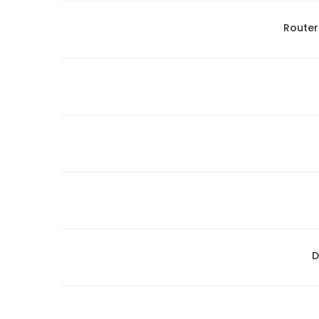
Router
D