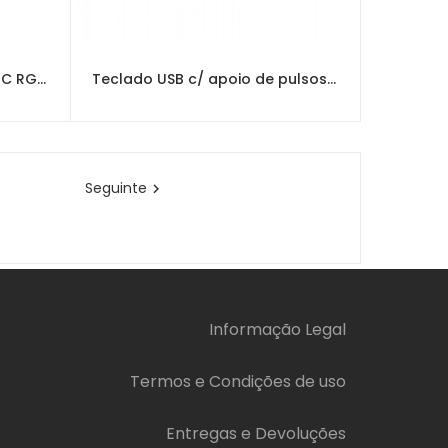
Teclado USB CONCEPTRONIC RGB Gaming KRONIC
Teclado USB c/ apoio de pulsos e Teclas Circulares NGS Portugues
Seguinte

Informação Legal
Termos e Condições de uso
Entregas e Devoluções