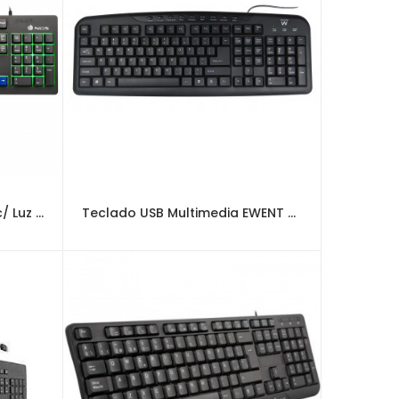
Teclado USB NGS Gaming c/ Luz LED PT
Teclado USB Multimedia EWENT Portugues