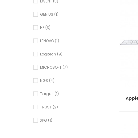
EWENT
(3)
GENIUS
(1)
HP
(3)
LENOVO
(1)
Logitech
(9)
MICROSOFT
(7)
NGS
(4)
Targus
(1)
TRUST
(2)
XPG
(1)