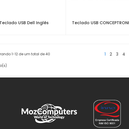
Teclado USB Dell Inglês
1
2
3
4
rando 1-12 de um total de 40
o(s)