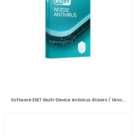
Software ESET Multi-Device Antivirus 4Users / 1Ano (Box Version)