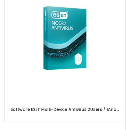
Software ESET Multi-Device Antivirus 2Users / 1Ano (Box Version)