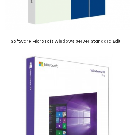
Software Microsoft Windows Server Standard Edition 2022 x64 English 1pk DSP OEI 16 Core