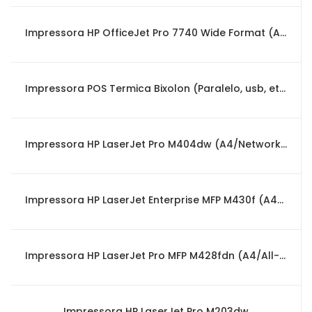
Impressora HP OfficeJet Pro 7740 Wide Format (A3/All-in-One)
Impressora POS Termica Bixolon (Paralelo, usb, ethernet, black, 203dpi)
Impressora HP LaserJet Pro M404dw (A4/Network/WiFi)
Impressora HP LaserJet Enterprise MFP M430f (A4/Network/All-in-One)
Impressora HP LaserJet Pro MFP M428fdn (A4/All-in-One/Network)
Impressora HP LaserJet Pro M203dw