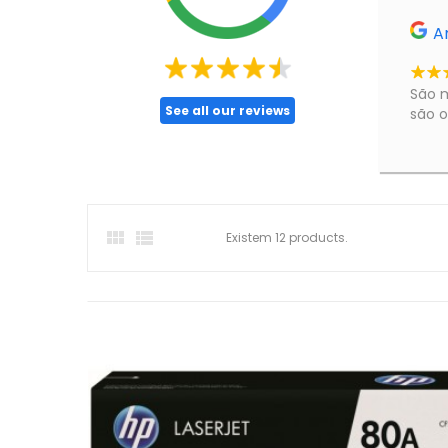
A
São m
See all our reviews
são o


Existem 12 products.