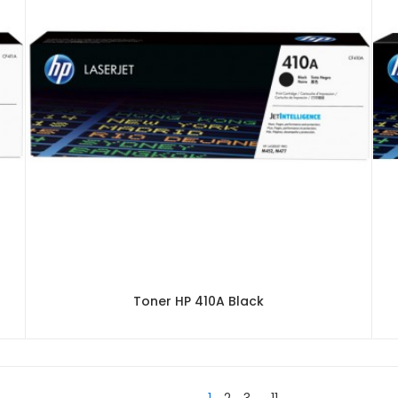
Toner HP 410A Black
1
2
3
11