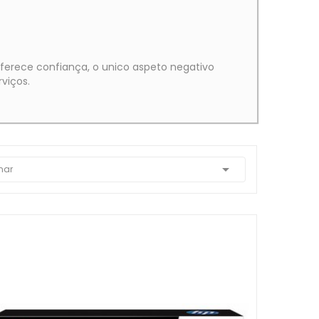
ferece confiança, o unico aspeto negativo
viços.

nar