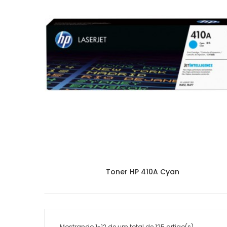
Toner HP 410A Cyan
Mostrando 1-12 de um total de 125 artigo(s)