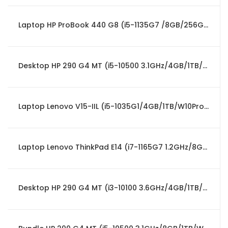
Laptop HP ProBook 440 G8 (i5-1135G7 /8GB/256GB SSD/W11Pro/14")PT
Desktop HP 290 G4 MT (i5-10500 3.1GHz/4GB/1TB/W10Pro)
Laptop Lenovo V15-IIL (i5-1035G1/4GB/1TB/W10Pro/15.6")
Laptop Lenovo ThinkPad E14 (i7-1165G7 1.2GHz/8GB/512GB SSD/W10Pro/14")PT
Desktop HP 290 G4 MT (i3-10100 3.6GHz/4GB/1TB/W10Pro)