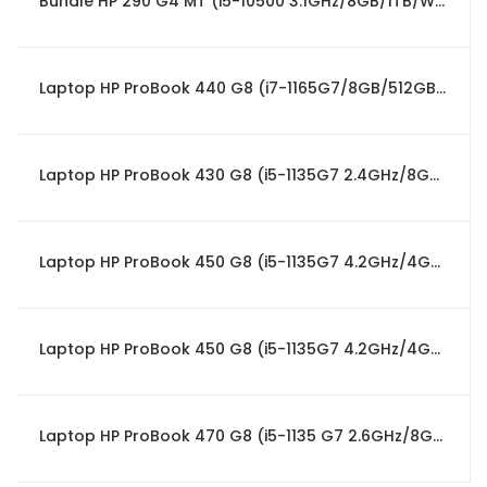
Bundle HP 290 G4 MT (i5-10500 3.1GHz/8GB/1TB/W11Pro) + Monitor HP 23.8"
Laptop HP ProBook 440 G8 (i7-1165G7/8GB/512GB SSD/W10Pro/14")
Laptop HP ProBook 430 G8 (i5-1135G7 2.4GHz/8GB/256GB SSD/W10Pro/13.3")
Laptop HP ProBook 450 G8 (i5-1135G7 4.2GHz/4GB/256GB SSD/W11Pro/15.6")PT
Laptop HP ProBook 450 G8 (i5-1135G7 4.2GHz/4GB/512GB SSD/W10Pro/15.6") 4G/PT
Laptop HP ProBook 470 G8 (i5-1135 G7 2.6GHz/8GB/512GB/W10Pro/17.3")