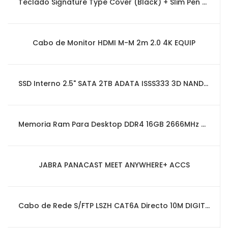
Teclado Signature Type Cover (Black) + Slim Pen 2 p/ Microsoft Surface Pro 8
Cabo de Monitor HDMI M-M 2m 2.0 4K EQUIP
SSD Interno 2.5" SATA 2TB ADATA ISSS333 3D NAND p/ Servidor
Memoria Ram Para Desktop DDR4 16GB 2666MHz U-DIMM Adata
JABRA PANACAST MEET ANYWHERE+ ACCS
Cabo de Rede S/FTP LSZH CAT6A Directo 10M DIGITUS